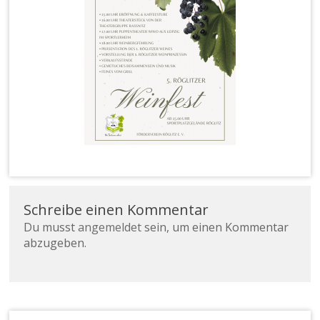
gl
it
z
e.
V.
Schreibe einen Kommentar
Du musst
angemeldet
sein, um einen Kommentar
abzugeben.
Suchen