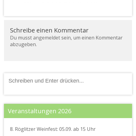
gl
it
z
e.
V.
Schreibe einen Kommentar
Du musst
angemeldet
sein, um einen Kommentar
abzugeben.
Suchen
nach:
Veranstaltungen 2026
8. Röglitzer Weinfest: 05.09. ab 15 Uhr